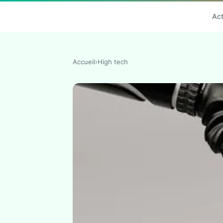
Ac
Accueil
›
High tech