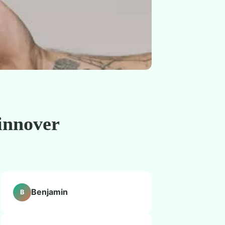
 innover
Benjamin
B