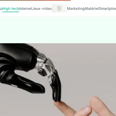
tu
High tech
Internet
Jeux-video
Marketing
Matériel
Smartpho