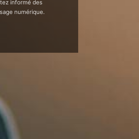
stez informé des
ssage numérique.