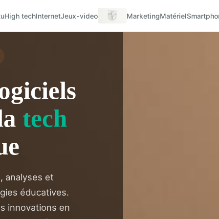
tu
High tech
Internet
Jeux-video
Marketing
Matériel
Smartpho
ogiciels
 la
tech
ue
, analyses et
gies éducatives.
es innovations en